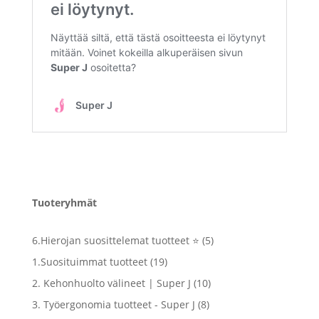
Tuoteryhmät
5
6.Hierojan suosittelemat tuotteet ⭐
5
tuotetta
19
1.Suosituimmat tuotteet
19
tuotetta
10
2. Kehonhuolto välineet | Super J
10
tuotetta
8
3. Työergonomia tuotteet - Super J
8