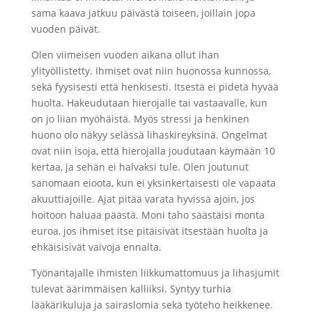
sama kaava jatkuu päivästä toiseen, joillain jopa
vuoden päivät.
Olen viimeisen vuoden aikana ollut ihan
ylityöllistetty. Ihmiset ovat niin huonossa kunnossa,
sekä fyysisesti että henkisesti. Itsestä ei pidetä hyvää
huolta. Hakeudutaan hierojalle tai vastaavalle, kun
on jo liian myöhäistä. Myös stressi ja henkinen
huono olo näkyy selässä lihaskireyksinä. Ongelmat
ovat niin isoja, että hierojalla joudutaan käymään 10
kertaa, ja sehän ei halvaksi tule. Olen joutunut
sanomaan eioota, kun ei yksinkertaisesti ole vapaata
akuuttiajoille. Ajat pitää varata hyvissä ajoin, jos
hoitoon haluaa päästä. Moni taho säästäisi monta
euroa, jos ihmiset itse pitäisivät itsestään huolta ja
ehkäisisivät vaivoja ennalta.
Työnantajalle ihmisten liikkumattomuus ja lihasjumit
tulevat äärimmäisen kalliiksi. Syntyy turhia
lääkärikuluja ja sairaslomia sekä työteho heikkenee.