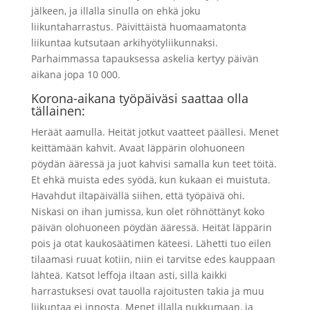
jälkeen, ja illalla sinulla on ehkä joku
liikuntaharrastus. Päivittäistä huomaamatonta
liikuntaa kutsutaan arkihyötyliikunnaksi.
Parhaimmassa tapauksessa askelia kertyy päivän
aikana jopa 10 000.
Korona-aikana työpäiväsi saattaa olla
tällainen:
Heräät aamulla. Heität jotkut vaatteet päällesi. Menet
keittämään kahvit. Avaat läppärin olohuoneen
pöydän ääressä ja juot kahvisi samalla kun teet töitä.
Et ehkä muista edes syödä, kun kukaan ei muistuta.
Havahdut iltapäivällä siihen, että työpäivä ohi.
Niskasi on ihan jumissa, kun olet röhnöttänyt koko
päivän olohuoneen pöydän ääressä. Heität läppärin
pois ja otat kaukosäätimen käteesi. Lähetti tuo eilen
tilaamasi ruuat kotiin, niin ei tarvitse edes kauppaan
lähteä. Katsot leffoja iltaan asti, sillä kaikki
harrastuksesi ovat tauolla rajoitusten takia ja muu
liikuntaa ei innosta. Menet illalla nukkumaan, ja