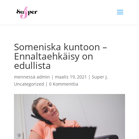
Someniska kuntoon –
Ennaltaehkäisy on
edullista
mennessä
admin
|
maalis 19, 2021
|
Super J
,
Uncategorized
|
0 Kommenttia