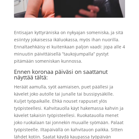
Entisajan kyttyräniska on nykyajan someniska, ja sitä
esiintyy jokaisessa ikäluokassa, myös ihan nuorilla.
Ennaltaehkäisy ei kuitenkaan paljon vaadi: jopa alle 4
minuutin päivittäisellä ”taukojumpalla” pystyt
pitämään someniskan kunnossa.
Ennen koronaa päiväsi on saattanut
näyttää tältä:
Heräät aamulla, syöt aamiaisen, puet päällesi ja
kävelet joko autolle tai junalle tai bussipysäkille.
Kuljet työpaikalle. Ehkä nouset rappuset ylös
työpisteellesi. Kahvitauolla käyt hakemassa kahvin ja
kävelet takaisin työpisteellesi. Ruokatauolla menet
joko ruokalaan tai jonnekin muualle syömään. Palaat
työpisteelle. Iltapäivällä on kahvitauon paikka. Sitten
lähdet kotiin. Saatat käydä kaupassa työpäivän