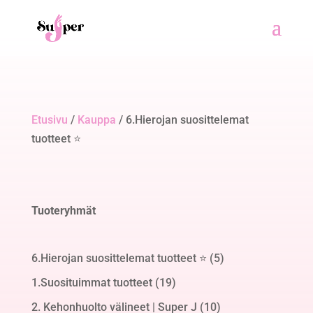
Etusivu
/
Kauppa
/ 6.Hierojan suosittelemat
tuotteet ⭐
Tuoteryhmät
5
6.Hierojan suosittelemat tuotteet ⭐
5
tuotetta
19
1.Suosituimmat tuotteet
19
tuotetta
10
2. Kehonhuolto välineet | Super J
10