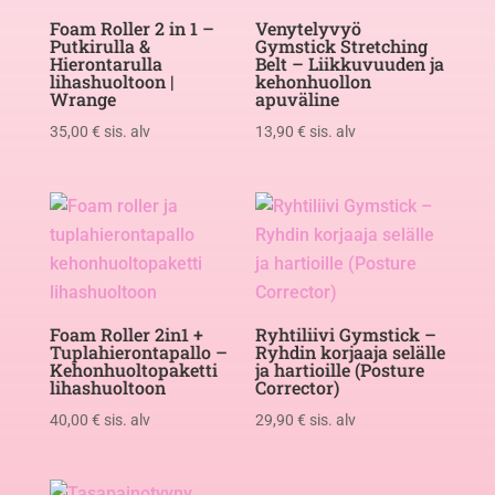
Foam Roller 2 in 1 –
Venytelyvyö
Putkirulla &
Gymstick Stretching
Hierontarulla
Belt – Liikkuvuuden ja
lihashuoltoon |
kehonhuollon
Wrange
apuväline
35,00
€
sis. alv
13,90
€
sis. alv
Foam Roller 2in1 +
Ryhtiliivi Gymstick –
Tuplahierontapallo –
Ryhdin korjaaja selälle
Kehonhuoltopaketti
ja hartioille (Posture
lihashuoltoon
Corrector)
40,00
€
sis. alv
29,90
€
sis. alv