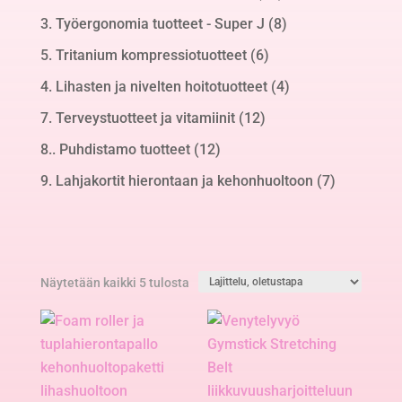
tuotetta
8
3. Työergonomia tuotteet - Super J
8
tuotetta
6
5. Tritanium kompressiotuotteet
6
tuotetta
4
4. Lihasten ja nivelten hoitotuotteet
4
tuotetta
12
7. Terveystuotteet ja vitamiinit
12
tuotetta
12
8.. Puhdistamo tuotteet
12
tuotetta
7
9. Lahjakortit hierontaan ja kehonhuoltoon
7
tuotetta
Näytetään kaikki 5 tulosta