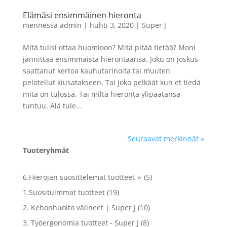
Elämäsi ensimmäinen hieronta
mennessä
admin
|
huhti 3, 2020
|
Super J
Mitä tulisi ottaa huomioon? Mitä pitää tietää? Moni
jännittää ensimmäistä hierontaansa. Joku on joskus
saattanut kertoa kauhutarinoita tai muuten
pelotellut kiusatakseen. Tai joko pelkäät kun et tiedä
mitä on tulossa. Tai miltä hieronta ylipäätänsä
tuntuu. Älä tule...
Seuraavat merkinnät »
Tuoteryhmät
5
6.Hierojan suosittelemat tuotteet ⭐
5
tuotetta
19
1.Suosituimmat tuotteet
19
tuotetta
10
2. Kehonhuolto välineet | Super J
10
tuotetta
8
3. Työergonomia tuotteet - Super J
8