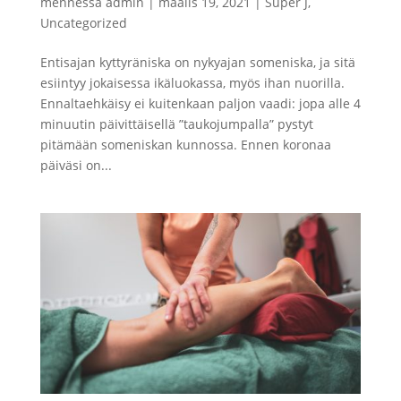
mennessä
admin
|
maalis 19, 2021
|
Super J
,
Uncategorized
Entisajan kyttyräniska on nykyajan someniska, ja sitä
esiintyy jokaisessa ikäluokassa, myös ihan nuorilla.
Ennaltaehkäisy ei kuitenkaan paljon vaadi: jopa alle 4
minuutin päivittäisellä ”taukojumpalla” pystyt
pitämään someniskan kunnossa. Ennen koronaa
päiväsi on...