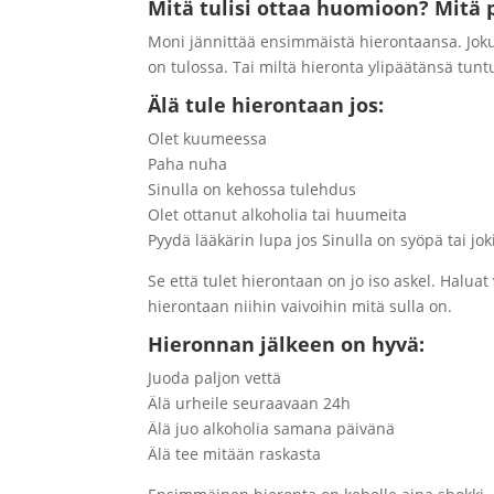
Mitä tulisi ottaa huomioon? Mitä p
Moni jännittää ensimmäistä hierontaansa. Joku 
on tulossa. Tai miltä hieronta ylipäätänsä tunt
Älä tule hierontaan jos:
Olet kuumeessa
Paha nuha
Sinulla on kehossa tulehdus
Olet ottanut alkoholia tai huumeita
Pyydä lääkärin lupa jos Sinulla on syöpä tai j
Se että tulet hierontaan on jo iso askel. Haluat
hierontaan niihin vaivoihin mitä sulla on.
Hieronnan jälkeen on hyvä:
Juoda paljon vettä
Älä urheile seuraavaan 24h
Älä juo alkoholia samana päivänä
Älä tee mitään raskasta