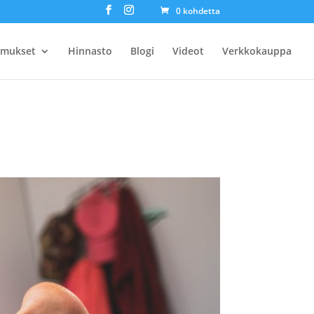
0 kohdetta
omukset
Hinnasto
Blogi
Videot
Verkkokauppa