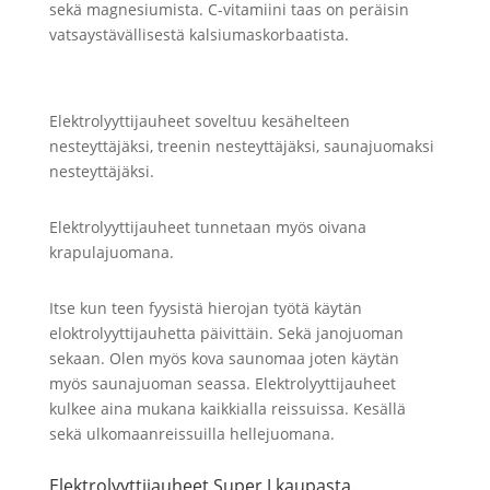
sekä magnesiumista. C-vitamiini taas on peräisin
vatsaystävällisestä kalsiumaskorbaatista.
Elektrolyyttijauheet soveltuu kesähelteen
nesteyttäjäksi, treenin nesteyttäjäksi, saunajuomaksi
nesteyttäjäksi.
Elektrolyyttijauheet tunnetaan myös oivana
krapulajuomana.
Itse kun teen fyysistä hierojan työtä käytän
eloktrolyyttijauhetta päivittäin. Sekä janojuoman
sekaan. Olen myös kova saunomaa joten käytän
myös saunajuoman seassa. Elektrolyyttijauheet
kulkee aina mukana kaikkialla reissuissa. Kesällä
sekä ulkomaanreissuilla hellejuomana.
Elektrolyyttijauheet Super J kaupasta.