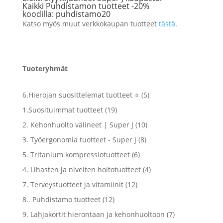
Kaikki Puhdistamon tuotteet -20%
koodilla: puhdistamo20
Katso myös muut verkkokaupan tuotteet
tästä
.
Tuoteryhmät
5
6.Hierojan suosittelemat tuotteet ⭐
5
tuotetta
19
1.Suosituimmat tuotteet
19
tuotetta
10
2. Kehonhuolto välineet | Super J
10
tuotetta
8
3. Työergonomia tuotteet - Super J
8
tuotetta
6
5. Tritanium kompressiotuotteet
6
tuotetta
4
4. Lihasten ja nivelten hoitotuotteet
4
tuotetta
12
7. Terveystuotteet ja vitamiinit
12
tuotetta
12
8.. Puhdistamo tuotteet
12
tuotetta
7
9. Lahjakortit hierontaan ja kehonhuoltoon
7