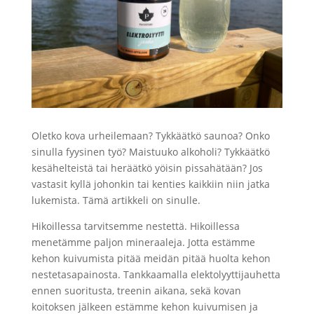
Oletko kova urheilemaan? Tykkäätkö saunoa? Onko
sinulla fyysinen työ? Maistuuko alkoholi? Tykkäätkö
kesähelteistä tai heräätkö yöisin pissahätään? Jos
vastasit kyllä johonkin tai kenties kaikkiin niin jatka
lukemista. Tämä artikkeli on sinulle.
Hikoillessa tarvitsemme nestettä. Hikoillessa
menetämme paljon
mineraaleja. Jotta estämme
kehon kuivumista pitää meidän pitää huolta kehon
nestetasapainosta. Tankkaamalla elektolyyttijauhetta
ennen suoritusta, treenin aikana, sekä kovan
koitoksen jälkeen estämme kehon kuivumisen ja