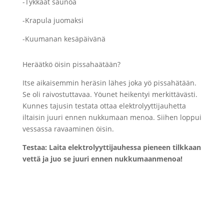
-Tykkäät saunoa
-Krapula juomaksi
-Kuumanan kesäpäivänä
Heräätkö öisin pissahaätään?
Itse aikaisemmin heräsin lähes joka yö pissahätään.
Se oli raivostuttavaa. Yöunet heikentyi merkittävästi.
Kunnes tajusin testata ottaa elektrolyyttijauhetta
iltaisin juuri ennen nukkumaan menoa. Siihen loppui
vessassa ravaaminen öisin.
Testaa: Laita elektrolyyttijauhessa pieneen tilkkaan
vettä ja juo se juuri ennen nukkumaanmenoa!