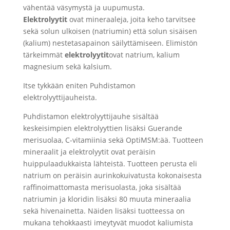
vähentää väsymystä ja uupumusta.
Elektrolyytit
ovat mineraaleja, joita keho tarvitsee
sekä solun ulkoisen (natriumin) että solun sisäisen
(kalium) nestetasapainon säilyttämiseen. Elimistön
tärkeimmät
elektrolyytit
ovat natrium, kalium
magnesium sekä kalsium.
Itse tykkään eniten Puhdistamon
elektrolyyttijauheista.
Puhdistamon elektrolyyttijauhe sisältää
keskeisimpien elektrolyyttien lisäksi Guerande
merisuolaa, C-vitamiinia sekä OptiMSM:ää. Tuotteen
mineraalit ja elektrolyytit ovat peräisin
huippulaadukkaista lähteistä. Tuotteen perusta eli
natrium on peräisin aurinkokuivatusta kokonaisesta
raffinoimattomasta merisuolasta, joka sisältää
natriumin ja kloridin lisäksi 80 muuta mineraalia
sekä hivenainetta. Näiden lisäksi tuotteessa on
mukana tehokkaasti imeytyvät muodot kaliumista