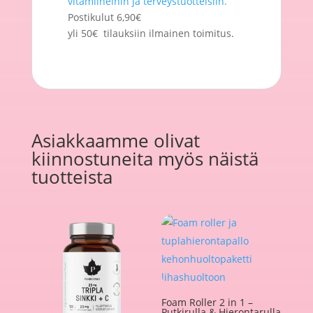
vitamiineihin ja terveystuotteisiin.
Postikulut 6,90€
yli 50€ tilauksiin ilmainen toimitus.
Asiakkaamme olivat
kiinnostuneita myös näistä
tuotteista
Foam Roller 2 in 1 –
Putkirulla & Hierontarulla