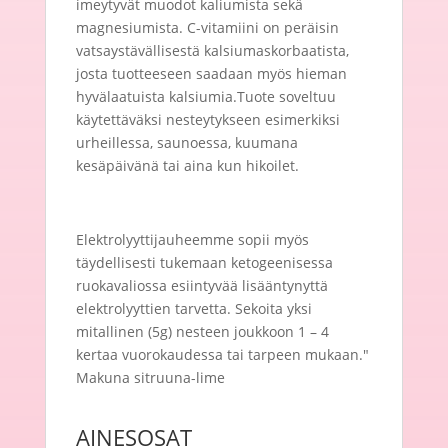
imeytyvät muodot kaliumista sekä
magnesiumista. C-vitamiini on peräisin
vatsaystävällisestä kalsiumaskorbaatista,
josta tuotteeseen saadaan myös hieman
hyvälaatuista kalsiumia.Tuote soveltuu
käytettäväksi nesteytykseen esimerkiksi
urheillessa, saunoessa, kuumana
kesäpäivänä tai aina kun hikoilet.
Elektrolyyttijauheemme sopii myös
täydellisesti tukemaan ketogeenisessa
ruokavaliossa esiintyvää lisääntynyttä
elektrolyyttien tarvetta. Sekoita yksi
mitallinen (5g) nesteen joukkoon 1 – 4
kertaa vuorokaudessa tai tarpeen mukaan."
Makuna sitruuna-lime
AINESOSAT