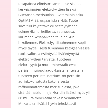
tasapainoa elimistössämme. Se sisältää
keskeisimpien elektrolyyttien lisäksi
Guérande-merisuolaa, C-vitamiinia sekä
OptiMSM:ää, orgaanista rikkiä. Tuote
soveltuu käytettäväksi nesteytykseen
esimerkiksi urheillessa, saunoessa,
kuumana kesäpäivänä tai aina kun
hikoilemme. Elektrolyyttijauheemme sopii
myös täydellisesti tukemaan ketogeenisessa
ruokavaliossa esiintyvää lisääntynyttä
elektrolyyttien tarvetta. Tuotteen
elektrolyytit ja muut mineraalit ovat
peräisin huippulaadukkaista lähteistä ja
tuotteen perusta, natrium, on peräisin
aurinkokuivatusta kokonaisesta
raffinoimattomasta merisuolasta, joka
sisältää natriumin ja kloridin lisäksi myös yli
80 muuta mineraalia sekä hivenainetta.
Mukana on lisäksi hyvin tehokkaasti