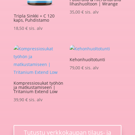
lihashuoltoon | Wrange
35,00
€
sis. alv
Tripla Sinkki + C 120
kaps, Puhdistamo
18,50
€
sis. alv
Kehonhuoltotunti
79,00
€
sis. alv
Kompressiosukat työhön
ja matkustamiseen |
Tritanium Extend Low
39,90
€
sis. alv
Tutustu verkkokaupan tilaus- ja