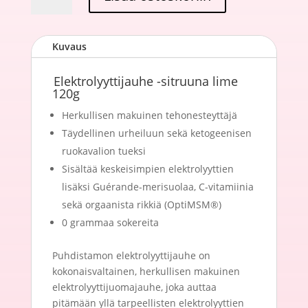
-
sitruuna
Kuvaus
lime
120g,
Puhdistamo
Elektrolyyttijauhe -sitruuna lime
120g
määrä
Herkullisen makuinen tehonesteyttäjä
Täydellinen urheiluun sekä ketogeenisen
ruokavalion tueksi
Sisältää keskeisimpien elektrolyyttien
lisäksi Guérande-merisuolaa, C-vitamiinia
sekä orgaanista rikkiä (OptiMSM®)
0 grammaa sokereita
Puhdistamon elektrolyyttijauhe on
kokonaisvaltainen, herkullisen makuinen
elektrolyyttijuomajauhe, joka auttaa
pitämään yllä tarpeellisten elektrolyyttien