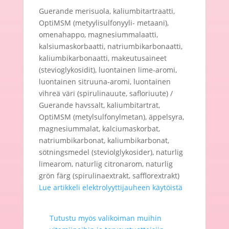
Guerande merisuola, kaliumbitartraatti,
OptiMSM (metyylisulfonyyli- metaani),
omenahappo, magnesiummalaatti,
kalsiumaskorbaatti, natriumbikarbonaatti,
kaliumbikarbonaatti, makeutusaineet
(stevioglykosidit), luontainen lime-aromi,
luontainen sitruuna-aromi, luontainen
vihreä väri (spirulinauute, safloriuute) /
Guerande havssalt, kaliumbitartrat,
OptiMSM (metylsulfonylmetan), äppelsyra,
magnesiummalat, kalciumaskorbat,
natriumbikarbonat, kaliumbikarbonat,
sötningsmedel (steviolglykosider), naturlig
limearom, naturlig citronarom, naturlig
grön färg (spirulinaextrakt, safflorextrakt)
Lue artikkeli elektrolyyttijauheen käytöistä
Tutustu myös valikoiman muihin