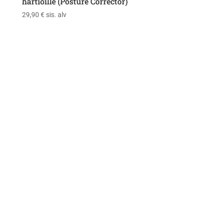
hartioille (Posture Corrector)
29,90
€
sis. alv