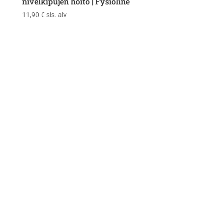
nivelkipujen hoito | Fysioline
11,90
€
sis. alv