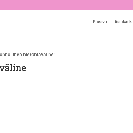
Etusivu
Asiakask
uonnollinen hierontaväline”
väline