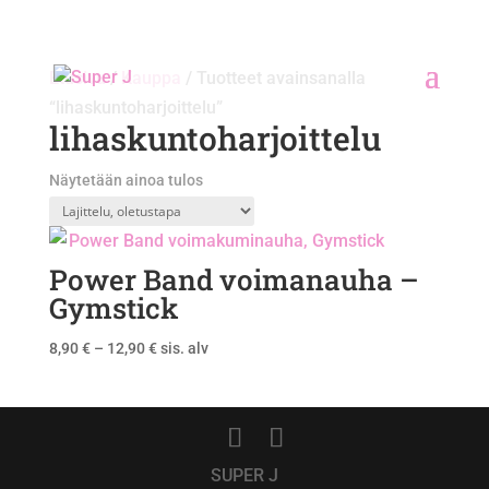
Etusivu
/
Kauppa
/ Tuotteet avainsanalla
“lihaskuntoharjoittelu”
lihaskuntoharjoittelu
Näytetään ainoa tulos
Power Band voimanauha –
Gymstick
Hintaluokka:
8,90
€
–
12,90
€
sis. alv
8,90 €
-
12,90 €
SUPER J