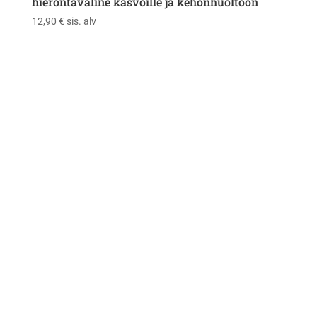
hierontaväline kasvoille ja kehonhuoltoon
12,90
€
sis. alv