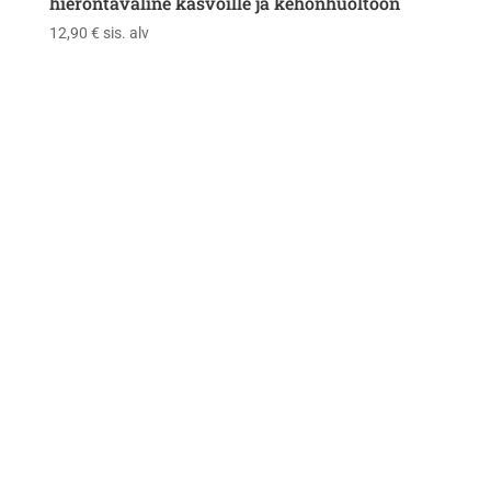
hierontaväline kasvoille ja kehonhuoltoon
12,90
€
sis. alv