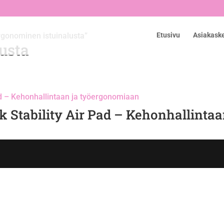
rgonominen istuinalusta”
Etusivu
Asiakask
usta
 Stability Air Pad – Kehonhallinta