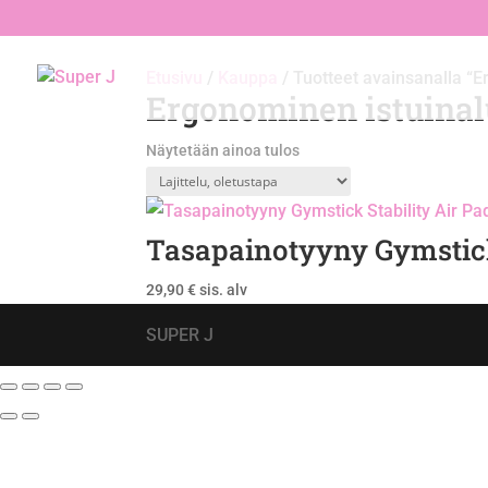
Etusivu
/
Kauppa
/ Tuotteet avainsanalla “E
Ergonominen istuinal
Näytetään ainoa tulos
Tasapainotyyny Gymstick
29,90
€
sis. alv
SUPER J