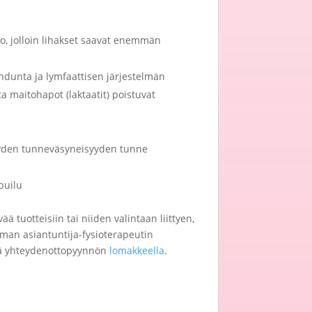
o, jolloin lihakset saavat enemmän
dunta ja lymfaattisen järjestelmän
ta maitohapot (laktaatit) poistuvat
yden tunneväsyneisyyden tunne
puilu
ää tuotteisiin tai niiden valintaan liittyen,
man asiantuntija-fysioterapeutin
tää yhteydenottopyynnön
lomakkeella
.