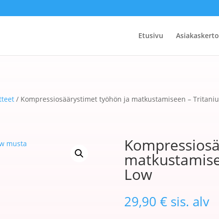
Etusivu
Asiakaskert
tteet
/ Kompressiosäärystimet työhön ja matkustamiseen – Tritani
Kompressiosä
matkustamise
Low
29,90
€
sis. alv