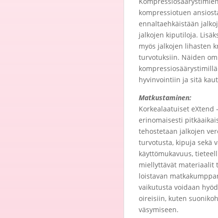
Kompressiosäärystimien 
kompressiotuen ansiosta
ennaltaehkäistään jalkoj
jalkojen kiputiloja. Lis
myös jalkojen lihasten 
turvotuksiin. Näiden om
kompressiosäärystimillä 
hyvinvointiin ja sitä ka
Matkustaminen:
Korkealaatuiset eXtend 
erinomaisesti pitkäaika
tehostetaan jalkojen ve
turvotusta, kipuja sekä 
käyttömukavuus, tieteell
miellyttävät materiaalit
loistavan matkakumppani
vaikutusta voidaan hyödy
oireisiin, kuten suonikoh
väsymiseen.