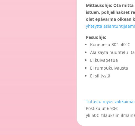
Mittausohje: Ota mitt
istuen, pohjelihakset r
olet epävarma oikean k
yhteyttä asiantuntijaa
Pesuohje:
Konepesu 30°- 40°C
Älä käytä huuhtelu- ta
Ei kuivapesua
Ei rumpukuivausta
Ei silitystä
Tutustu myös valikoiman
Postikulut 6,90€
yli 50€ tilauksiin ilmain