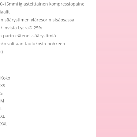
u 10-15mmHg asteittainen kompressiopaine
aalit
n säärystimen yläresorin sisäosassa
 / Invista Lycra® 25%
n parin eXtend -säärystimiä
oko valitaan taulukosta pohkeen
n)
Koko
XS
S
M
L
XL
XXL