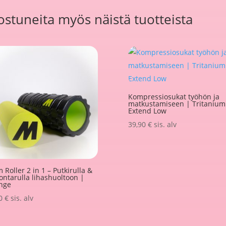
stuneita myös näistä tuotteista
Kompressiosukat työhön ja
matkustamiseen | Tritanium
Extend Low
39,90
€
sis. alv
 Roller 2 in 1 – Putkirulla &
ontarulla lihashuoltoon |
nge
00
€
sis. alv