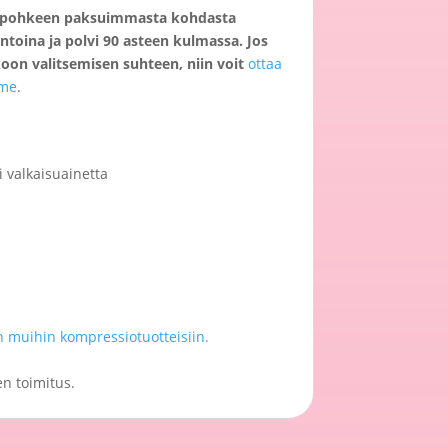
a pohkeen paksuimmasta kohdasta
entoina ja polvi 90 asteen kulmassa. Jos
oon valitsemisen suhteen, niin voit
ottaa
mme
.
i valkaisuainetta
 muihin kompressiotuotteisiin.
en toimitus.