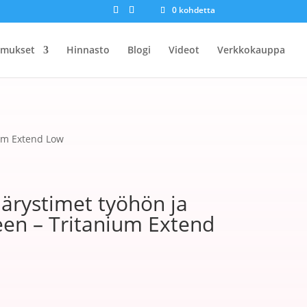
0 kohdetta
omukset
Hinnasto
Blogi
Videot
Verkkokauppa
um Extend Low
ärystimet työhön ja
en – Tritanium Extend