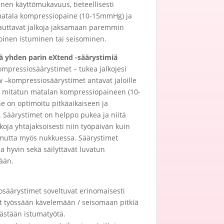
nen käyttömukavuus, tieteellisesti
 matala kompressiopaine (10-15mmHg) ja
t auttavat jalkoja jaksamaan paremmin
toinen istuminen tai seisominen.
ää yhden parin eXtend -säärystimiä
mpressiosäärystimet – tukea jalkojesi
w –kompressiosäärystimet antavat jaloille
sti mitatun matalan kompressiopaineen (10-
 on optimoitu pitkäaikaiseen ja
 Säärystimet on helppo pukea ja niitä
koja yhtäjaksoisesti niin työpäivän kuin
mutta myös nukkuessa. Säärystimet
ja hyvin sekä säilyttävät luvatun
ään.
säärystimet soveltuvat erinomaisesti
vat työssään kävelemään / seisomaan pitkiä
kästään istumatyötä.