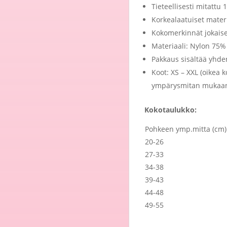
Tieteellisesti mitatt
Korkealaatuiset materi
Kokomerkinnät jokaise
Materiaali: Nylon 75%
Pakkaus sisältää yhde
Koot: XS –
XXL
(oikea k
ympärysmitan mukaa
Kokotaulukko:
Pohkeen ymp.mitta (cm)
20-26
27-33
34-38
39-43
44-48
49-55