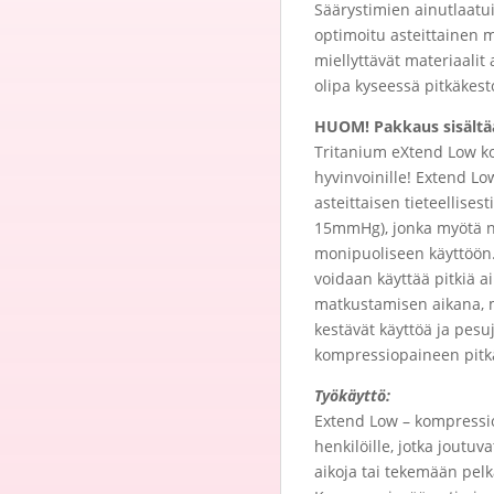
Säärystimien ainutlaatui
optimoitu asteittainen
miellyttävät materiaali
olipa kyseessä pitkäkes
HUOM
! Pakkaus sisält
Tritanium eXtend Low ko
hyvinvoinille! Extend Lo
asteittaisen tieteellise
15mmHg), jonka myötä ne
monipuoliseen käyttöön.
voidaan käyttää pitkiä ai
matkustamisen aikana, 
kestävät käyttöä ja pesu
kompressiopaineen pitk
Työkäyttö:
Extend Low – kompressio
henkilöille, jotka joutu
aikoja tai tekemään pel