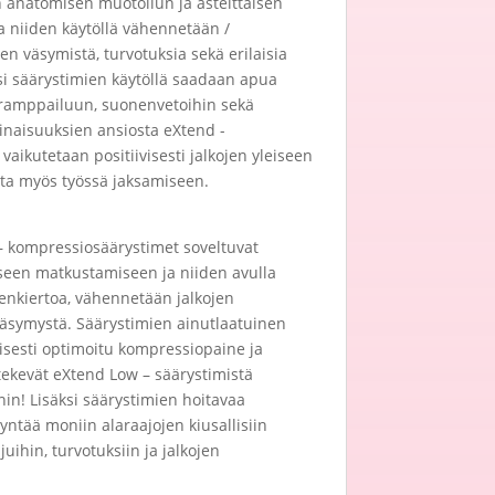
anatomisen muotoilun ja asteittaisen
 niiden käytöllä vähennetään /
en väsymistä, turvotuksia sekä erilaisia
äksi säärystimien käytöllä saadaan apua
kramppailuun, suonenvetoihin sekä
inaisuuksien ansiosta eXtend -
vaikutetaan positiivisesti jalkojen yleiseen
utta myös työssä jaksamiseen.
– kompressiosäärystimet soveltuvat
iseen matkustamiseen ja niiden avulla
renkiertoa, vähennetään jalkojen
väsymystä. Säärystimien ainutlaatuinen
isesti optimoitu kompressiopaine ja
 tekevät eXtend Low – säärystimistä
n! Lisäksi säärystimien hoitavaa
ntää moniin alaraajojen kiusallisiin
juihin, turvotuksiin ja jalkojen