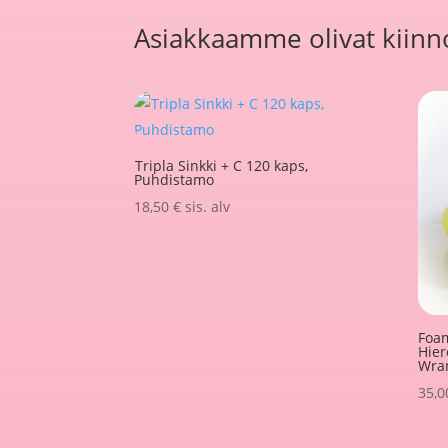
Asiakkaamme olivat kiinno
Tripla Sinkki + C 120 kaps,
Puhdistamo
18,50
€
sis. alv
Foam
Hier
Wra
35,