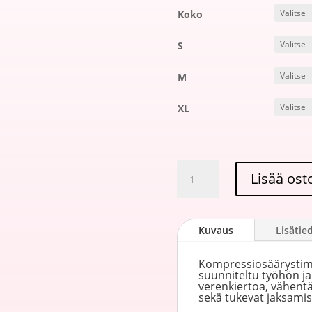
Koko
S
M
XL
Kompressiosäärystimet
Lisää ost
työhön
ja
matkustamiseen
Kuvaus
Lisätie
–
Tritanium
Kompressiosäärystim
Extend
suunniteltu työhön j
Low
verenkiertoa, vähentä
määrä
sekä tukevat jaksamis