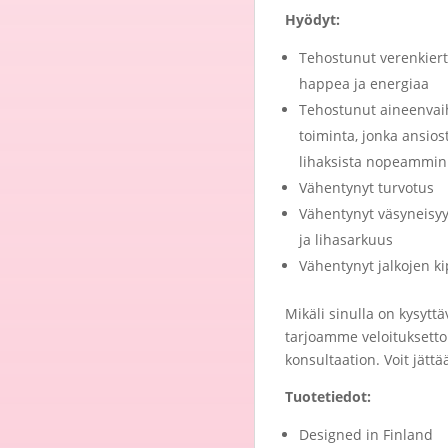
Hyödyt:
Tehostunut verenkiert
happea ja energiaa
Tehostunut aineenvaih
toiminta, jonka ansios
lihaksista nopeammin
Vähentynyt turvotus
Vähentynyt väsyneisy
ja lihasarkuus
Vähentynyt jalkojen ki
Mikäli sinulla on kysyttäv
tarjoamme veloituksetto
konsultaation. Voit jät
Tuotetiedot:
Designed in Finland