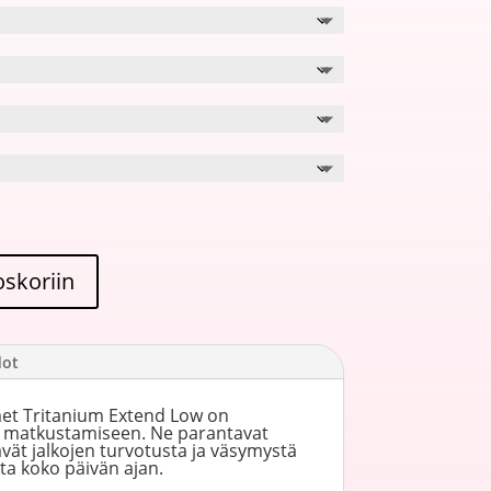
oskoriin
dot
et Tritanium Extend Low on
a matkustamiseen. Ne parantavat
vät jalkojen turvotusta ja väsymystä
ta koko päivän ajan.