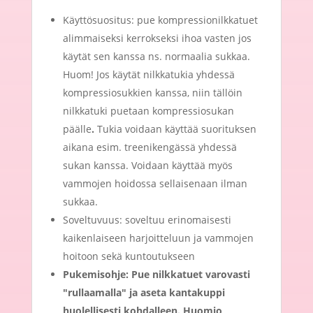
Käyttösuositus: pue kompressionilkkatuet
alimmaiseksi kerrokseksi ihoa vasten jos
käytät sen kanssa ns. normaalia sukkaa.
Huom! Jos käytät nilkkatukia yhdessä
kompressiosukkien kanssa, niin tällöin
nilkkatuki puetaan kompressiosukan
päälle
.
Tukia voidaan käyttää suorituksen
aikana esim. treenikengässä yhdessä
sukan kanssa. Voidaan käyttää myös
vammojen hoidossa sellaisenaan ilman
sukkaa.
Soveltuvuus: soveltuu erinomaisesti
kaikenlaiseen harjoitteluun ja vammojen
hoitoon sekä kuntoutukseen
Pukemisohje: Pue nilkkatuet varovasti
"rullaamalla" ja aseta kantakuppi
huolellisesti kohdalleen. Huomio