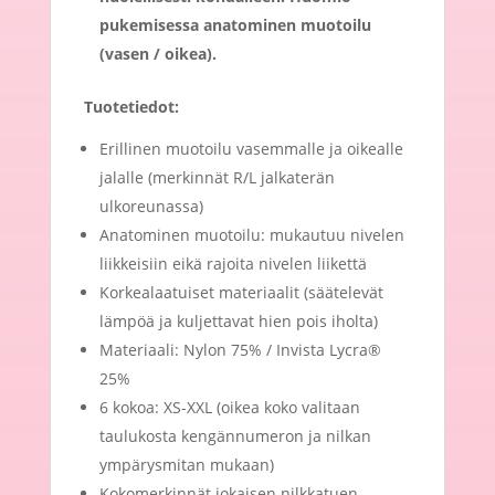
pukemisessa anatominen muotoilu
(vasen / oikea).
Tuotetiedot:
Erillinen muotoilu vasemmalle ja oikealle
jalalle (merkinnät R/L jalkaterän
ulkoreunassa)
Anatominen muotoilu: mukautuu nivelen
liikkeisiin eikä rajoita nivelen liikettä
Korkealaatuiset materiaalit (säätelevät
lämpöä ja kuljettavat hien pois iholta)
Materiaali: Nylon 75% / Invista Lycra®
25%
6 kokoa: XS-XXL (oikea koko valitaan
taulukosta kengännumeron ja nilkan
ympärysmitan mukaan)
Kokomerkinnät jokaisen nilkkatuen