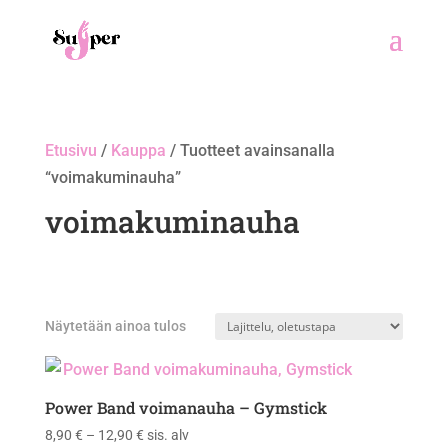
Etusivu
/
Kauppa
/ Tuotteet avainsanalla
“voimakuminauha”
voimakuminauha
Näytetään ainoa tulos
Power Band voimanauha – Gymstick
Hintaluokka:
8,90
€
–
12,90
€
sis. alv