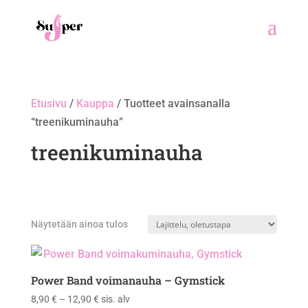
Etusivu
/
Kauppa
/ Tuotteet avainsanalla
“treenikuminauha”
treenikuminauha
Näytetään ainoa tulos
Power Band voimanauha – Gymstick
Hintaluokka:
8,90
€
–
12,90
€
sis. alv