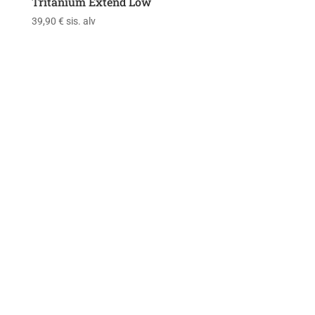
Tritanium Extend Low
39,90
€
sis. alv