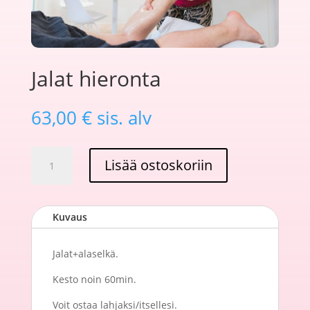
Jalat hieronta
63,00
€
sis. alv
Jalat
Lisää ostoskoriin
hieronta
määrä
Kuvaus
Jalat+alaselkä.
Kesto noin 60min.
Voit ostaa lahjaksi/itsellesi.