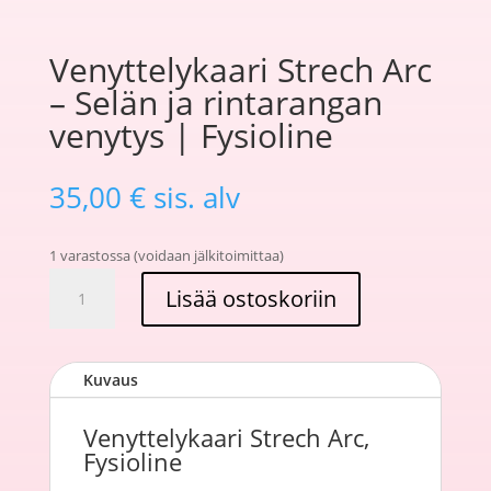
Venyttelykaari Strech Arc
– Selän ja rintarangan
venytys | Fysioline
35,00
€
sis. alv
1 varastossa (voidaan jälkitoimittaa)
Venyttelykaari
Lisää ostoskoriin
Strech
Arc
–
Kuvaus
Selän
ja
rintarangan
Venyttelykaari Strech Arc,
Fysioline
venytys
|