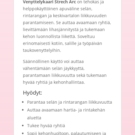
Venyttelykaari Strech Arc
on tehokas ja
Fysioline
helppokäyttöinen apuväline selän,
määrä
rintarangan ja keskivartalon liikkuvuuden
parantamiseen. Se auttaa avaamaan ryhtiä,
lievittämään lihasjännitystä ja tukemaan
kehon luonnollista liikettä. Soveltuu
erinomaisesti kotiin, salille ja työpäivän
taukovenyttelyihin.
Säännöllinen käyttö voi auttaa
vähentämään selän jäykkyyttä,
parantamaan liikkuvuutta sekä tukemaan
hyvää ryhtiä ja kehonhallintaa.
Hyödyt:
Parantaa selän ja rintarangan liikkuvuutta
Auttaa avaamaan hartia- ja rintakehän
aluetta
Tukee hyvää ryhtiä
Sopii kehonhuoltoon, palautumiseen ja