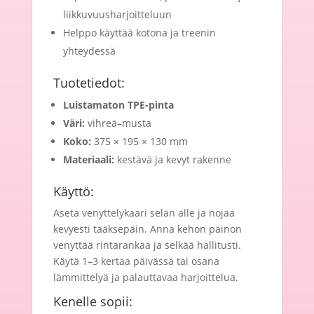
liikkuvuusharjoitteluun
Helppo käyttää kotona ja treenin
yhteydessä
Tuotetiedot:
Luistamaton TPE-pinta
Väri:
vihreä–musta
Koko:
375 × 195 × 130 mm
Materiaali:
kestävä ja kevyt rakenne
Käyttö:
Aseta venyttelykaari selän alle ja nojaa
kevyesti taaksepäin. Anna kehon painon
venyttää rintarankaa ja selkää hallitusti.
Käytä 1–3 kertaa päivässä tai osana
lämmittelyä ja palauttavaa harjoittelua.
Kenelle sopii: