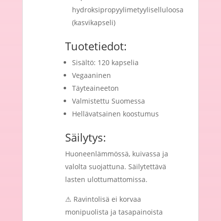
hydroksipropyylimetyyliselluloosa
(kasvikapseli)
Tuotetiedot:
Sisältö: 120 kapselia
Vegaaninen
Täyteaineeton
Valmistettu Suomessa
Hellävatsainen koostumus
Säilytys:
Huoneenlämmössä, kuivassa ja
valolta suojattuna. Säilytettävä
lasten ulottumattomissa.
⚠ Ravintolisä ei korvaa
monipuolista ja tasapainoista