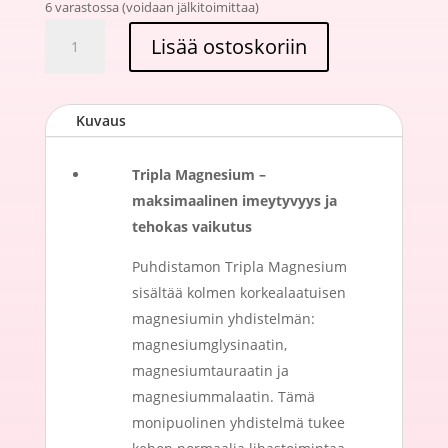
6 varastossa (voidaan jälkitoimittaa)
Tripla
Lisää ostoskoriin
Magnesium
120
kapselia
Kuvaus
–
Tehokas
imeytyvä
Tripla Magnesium –
magnesium,
maksimaalinen imeytyvyys ja
Puhdistamo
tehokas vaikutus
määrä
Puhdistamon Tripla Magnesium
sisältää kolmen korkealaatuisen
magnesiumin yhdistelmän:
magnesiumglysinaatin,
magnesiumtauraatin ja
magnesiummalaatin. Tämä
monipuolinen yhdistelmä tukee