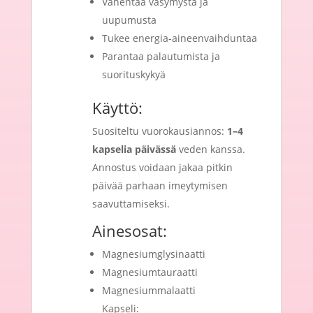
Vähentää väsymystä ja
uupumusta
Tukee energia-aineenvaihduntaa
Parantaa palautumista ja
suorituskykyä
Käyttö:
Suositeltu vuorokausiannos:
1–4
kapselia päivässä
veden kanssa.
Annostus voidaan jakaa pitkin
päivää parhaan imeytymisen
saavuttamiseksi.
Ainesosat:
Magnesiumglysinaatti
Magnesiumtauraatti
Magnesiummalaatti
Kapseli: