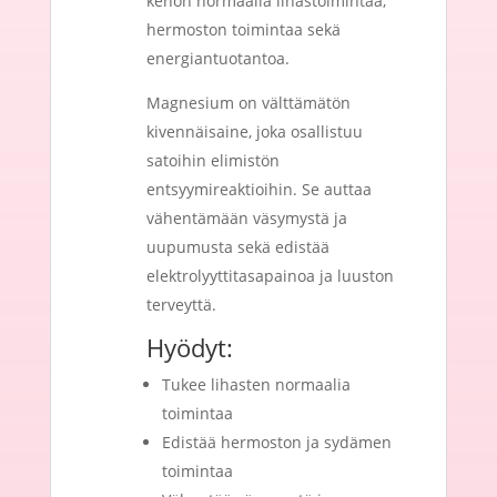
kehon normaalia lihastoimintaa,
hermoston toimintaa sekä
energiantuotantoa.
Magnesium on välttämätön
kivennäisaine, joka osallistuu
satoihin elimistön
entsyymireaktioihin. Se auttaa
vähentämään väsymystä ja
uupumusta sekä edistää
elektrolyyttitasapainoa ja luuston
terveyttä.
Hyödyt:
Tukee lihasten normaalia
toimintaa
Edistää hermoston ja sydämen
toimintaa