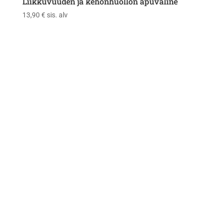
Liikkuvuuden ja kehonhuollon apuväline
13,90
€
sis. alv