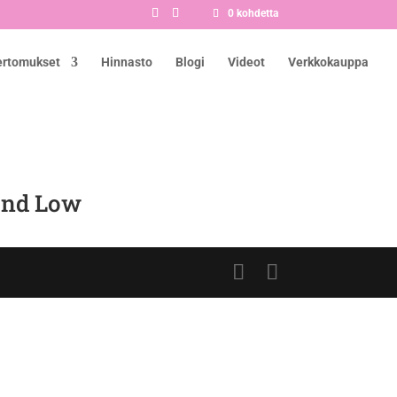
0 kohdetta
ertomukset
Hinnasto
Blogi
Videot
Verkkokauppa
end Low