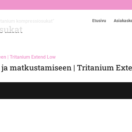
ritanium kompressiosukat”
Etusivu
Asiakask
sukat
ja matkustamiseen | Tritanium Ext