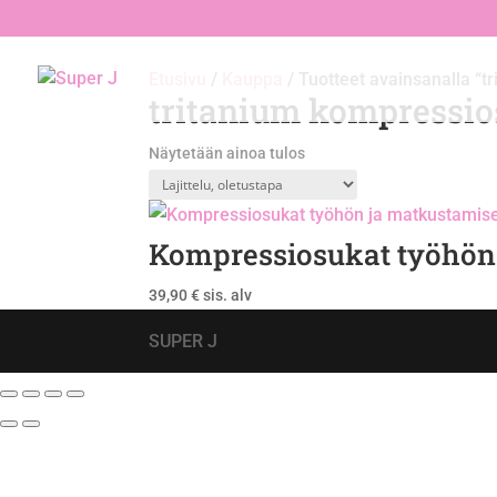
Etusivu
/
Kauppa
/ Tuotteet avainsanalla “t
tritanium kompressio
Näytetään ainoa tulos
Kompressiosukat työhön 
39,90
€
sis. alv
SUPER J