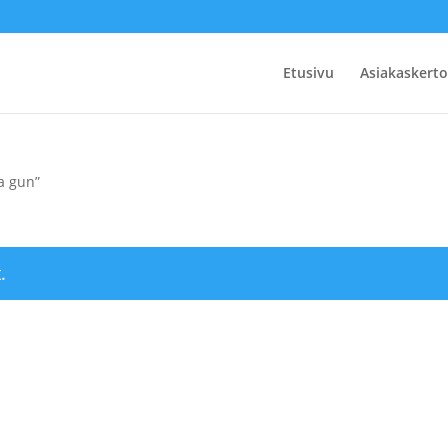
Etusivu
Asiakaskert
ia gun”
.