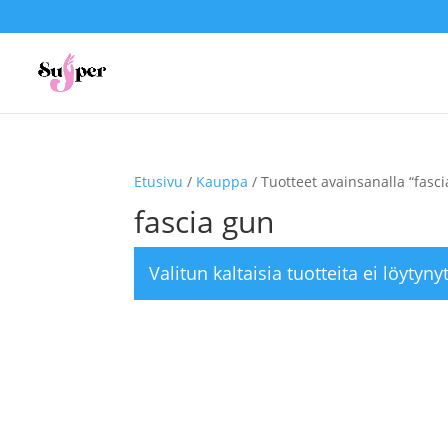
Etusivu
/
Kauppa
/ Tuotteet avainsanalla “fasc
fascia gun
Valitun kaltaisia tuotteita ei löytynyt