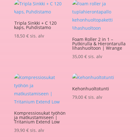
Tripla Sinkki + C 120
kaps, Puhdistamo
18,50
€
sis. alv
Foam Roller 2 in 1 –
Putkirulla & Hierontarulla
lihashuoltoon | Wrange
35,00
€
sis. alv
Kehonhuoltotunti
79,00
€
sis. alv
Kompressiosukat työhön
ja matkustamiseen |
Tritanium Extend Low
39,90
€
sis. alv