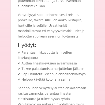
pidemmän liikeradan ja turvallisemman
suoritustekniikan.
Venytelyvyö sopii erinomaisesti reisille,
pohkeille, takareisille, lonkankoukistajille,
hartioille ja selälle. Useat lenkit
mahdollistavat eri venytysvoimakkuudet ja
helpottavat oikean asennon löytämistä.
Hyödyt:
✔ Parantaa liikkuvuutta ja nivelten
liikelaajuutta
✔ Auttaa lihaskireyksien avaamisessa
✔ Tukee palautumista harjoittelun jälkeen
✔ Sopii kuntoutukseen ja ennaltaehkäisyyn
✔ Helppo käyttää kotona ja salilla
Säännöllinen venyttely auttaa ehkäisemään
rasitusvammoja, parantaa lihasten
elastisuutta ja tukee hyvää ryhtiä.
Venytelyvyö on erityisen hyödyllinen myös