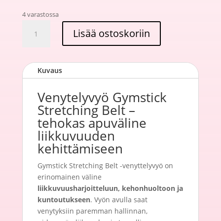
4 varastossa
Venytelyvyö
Lisää ostoskoriin
Gymstick
Stretching
Belt
Kuvaus
–
Liikkuvuuden
Venytelyvyö Gymstick
ja
kehonhuollon
Stretching Belt –
apuväline
tehokas apuväline
määrä
liikkuvuuden
kehittämiseen
Gymstick Stretching Belt -venyttelyvyö on
erinomainen väline
liikkuvuusharjoitteluun, kehonhuoltoon ja
kuntoutukseen
. Vyön avulla saat
venytyksiin paremman hallinnan,